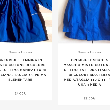
100
o
105
seconda
media
quantity
Grembiuli scuola
Grembiuli scuola
GREMBIULE FEMMINA IN
GREMBIULE SCUOLA
ISTO COTONE DI COLORE
MASCHIO,MISTO COTONE
U ,OTTIMA MANIFATTURA
OTTIMA FATTURA ITALI
ALIANA, TAGLIA 65, PRIMA
DI COLORE BLU,TERZ
ELEMENTARE
MEDIA,TAGLIA 110 O 115 
UNA 3 MEDIA
23,00
€
22,00
€