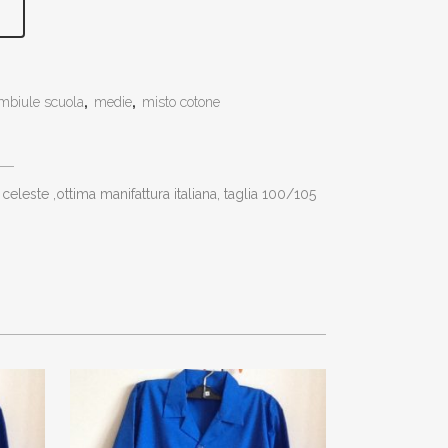
mbiule scuola
,
medie
,
misto cotone