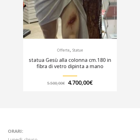
,
Offerte
Statue
statua Gesù alla colonna cm.180 in
fibra di vetro dipinta a mano
Il
Il
4.700,00
€
5.500,00
€
prezzo
prezzo
originale
attuale
era:
è:
5.500,00€.
4.700,00€.
ORARI:
Lunedì: chiuso