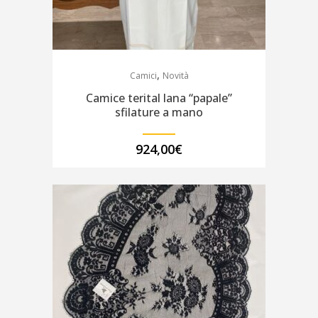
,
Camici
Novità
Camice terital lana “papale”
sfilature a mano
924,00
€