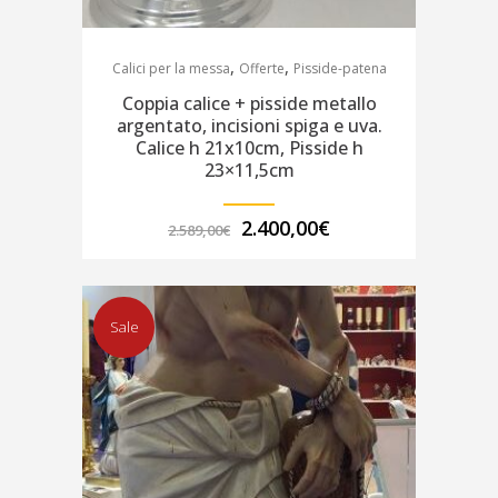
,
,
Calici per la messa
Offerte
Pisside-patena
Coppia calice + pisside metallo
argentato, incisioni spiga e uva.
Calice h 21x10cm, Pisside h
23×11,5cm
Il
Il
2.400,00
€
2.589,00
€
prezzo
prezzo
originale
attuale
era:
è:
2.589,00€.
2.400,00€.
Sale