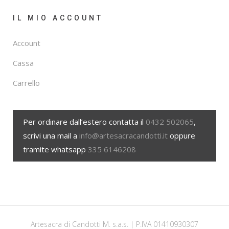
IL MIO ACCOUNT
Account
Cassa
Carrello
Per ordinare dall’estero contatta il
0432 502065
,
scrivi una mail a
info@artesacracandotti.it
oppure
tramite whatsapp
335 6146208
Artesacra di Candotti M. s.a.s. | P.IVA 01410930307