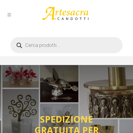
Products
search
SPEDIZIONE
GRATUITA PER