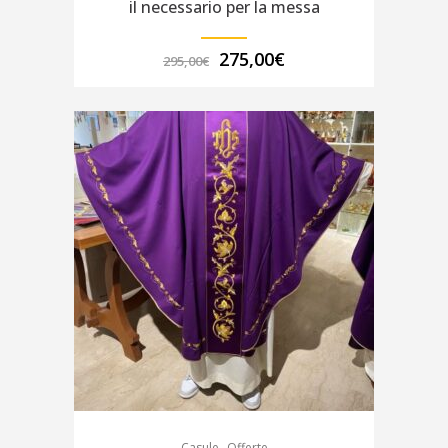
il necessario per la messa
Il
Il
275,00
€
295,00
€
prezzo
prezzo
originale
attuale
era:
è:
295,00€.
275,00€.
,
Casule
Offerte