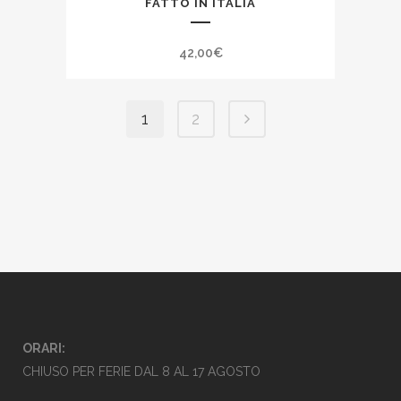
FATTO IN ITALIA
42,00
€
1
2
ORARI:
CHIUSO PER FERIE DAL 8 AL 17 AGOSTO