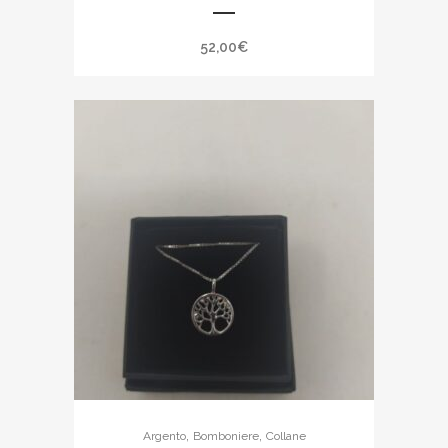
52,00
€
,
,
Argento
Bomboniere
Collane