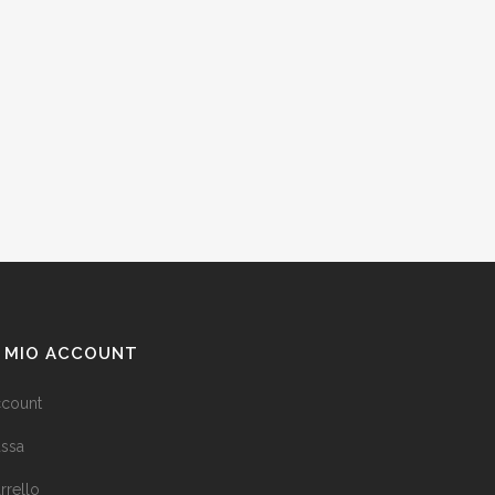
L MIO ACCOUNT
count
ssa
rrello