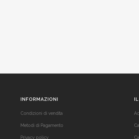
INFORMAZIONI
I
Condizioni di vendita
Ac
Metodi di Pagamento
Ca
Privacy policy
Ca