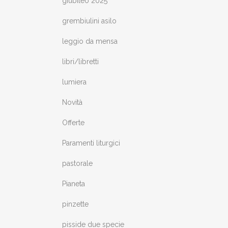
giubileo 2025
grembiulini asilo
leggio da mensa
libri/libretti
lumiera
Novità
Offerte
Paramenti liturgici
pastorale
Pianeta
pinzette
pisside due specie