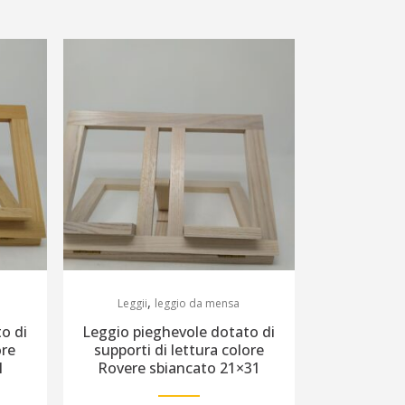
,
Leggii
leggio da mensa
o di
Leggio pieghevole dotato di
ore
supporti di lettura colore
1
Rovere sbiancato 21×31