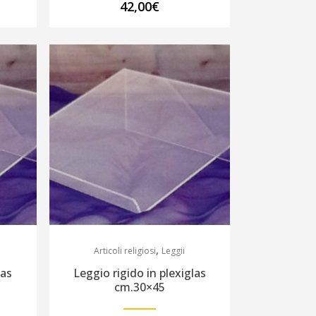
42,00
€
,
Articoli religiosi
Leggii
las
Leggio rigido in plexiglas
cm.30×45