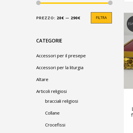
Prezzo
Prezzo
20€
290€
FILTRA
PREZZO:
—
Min
Max
ES
CATEGORIE
Accessori per il presepe
Accessori per la liturgia
Altare
Articoli religiosi
bracciali religiosi
Collane
Crocefissi