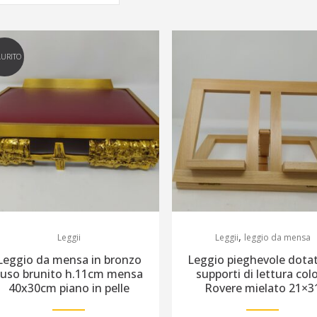
AURITO
,
Leggii
Leggii
leggio da mensa
Leggio da mensa in bronzo
Leggio pieghevole dotat
fuso brunito h.11cm mensa
supporti di lettura col
40x30cm piano in pelle
Rovere mielato 21×3