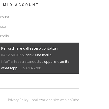
L MIO ACCOUNT
count
assa
rrello
Per ordinare dall’estero contatta il
0432 502065
, scrivi una mail a
info@artesacracandotti.it
oppure tramite
whatsapp
335 6146208
Privacy Policy
| realizzazione sito web
arCube