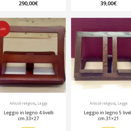
290,00
€
39,00
€
ale
,
,
Articoli religiosi
Leggii
Articoli religiosi
Leggii
Leggio in legno 4 livelli
Leggio in legno 5 livel
cm.33×27
cm.31×21