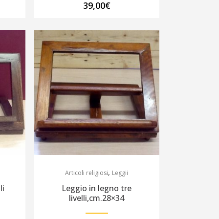
39,00
€
,
Articoli religiosi
Leggii
li
Leggio in legno tre
livelli,cm.28×34