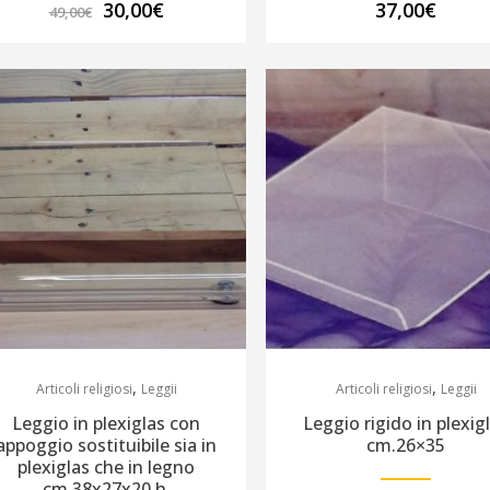
Il
Il
30,00
€
37,00
€
49,00
€
prezzo
prezzo
originale
attuale
era:
è:
49,00€.
30,00€.
,
,
Articoli religiosi
Leggii
Articoli religiosi
Leggii
Leggio in plexiglas con
Leggio rigido in plexig
appoggio sostituibile sia in
cm.26×35
plexiglas che in legno
cm.38x27x20 h.