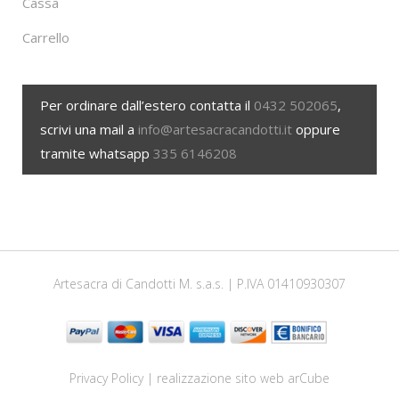
Cassa
Carrello
Per ordinare dall’estero contatta il
0432 502065
,
scrivi una mail a
info@artesacracandotti.it
oppure
tramite whatsapp
335 6146208
Artesacra di Candotti M. s.a.s. | P.IVA 01410930307
Privacy Policy
| realizzazione sito web
arCube