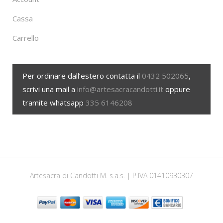
Cassa
Carrello
Per ordinare dall’estero contatta il
0432 502065
,
scrivi una mail a
info@artesacracandotti.it
oppure
tramite whatsapp
335 6146208
Artesacra di Candotti M. s.a.s. | P.IVA 01410930307