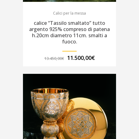
Calici per la messa
calice “Tassilo smaltato” tutto
argento 925% compreso di patena
h.20cm diametro 11cm. smalti a
fuoco.
Il
Il
11.500,00
€
13.450,00
€
prezzo
prezzo
originale
attuale
era:
è:
13.450,00€.
11.500,00€.