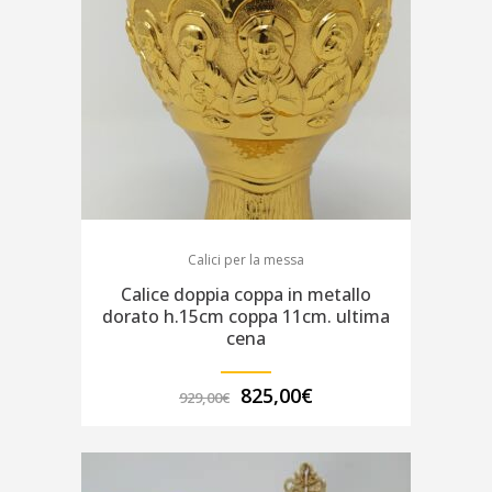
Calici per la messa
Calice doppia coppa in metallo
dorato h.15cm coppa 11cm. ultima
cena
Il
Il
825,00
€
929,00
€
prezzo
prezzo
originale
attuale
era:
è:
929,00€.
825,00€.