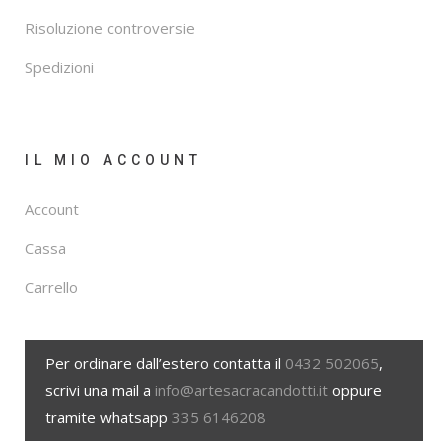
Risoluzione controversie
Spedizioni
IL MIO ACCOUNT
Account
Cassa
Carrello
Per ordinare dall’estero contatta il
0432 502065
,
scrivi una mail a
info@artesacracandotti.it
oppure
tramite whatsapp
335 6146208