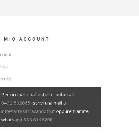
L MIO ACCOUNT
count
assa
rrello
Per ordinare dall’estero contatta il
0432 502065
, scrivi una mail a
info@artesacracandotti.it
oppure tramite
whatsapp
335 6146208