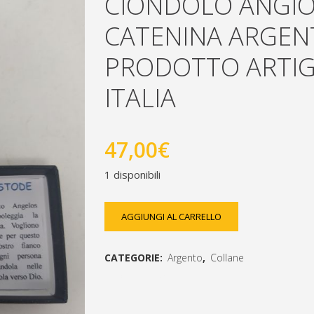
CIONDOLO ANGI
CATENINA ARGEN
PRODOTTO ARTIG
ITALIA
47,00
€
1 disponibili
ciondolo
AGGIUNGI AL CARRELLO
angioletto
CATEGORIE:
Argento
,
Collane
con
[social_share_list]
catenina