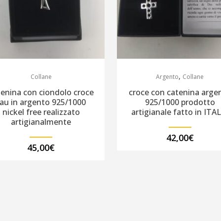
,
Collane
Argento
Collane
tenina con ciondolo croce
croce con catenina arge
tau in argento 925/1000
925/1000 prodotto
nickel free realizzato
artigianale fatto in ITA
artigianalmente
42,00
€
45,00
€