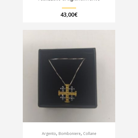
43,00
€
,
,
Argento
Bomboniere
Collane