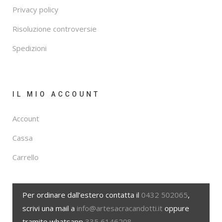
Privacy policy
Risoluzione controversie
Spedizioni
IL MIO ACCOUNT
Account
Cassa
Carrello
Per ordinare dall’estero contatta il
0432 502065
,
scrivi una mail a
info@artesacracandotti.it
oppure
tramite whatsapp
335 6146208