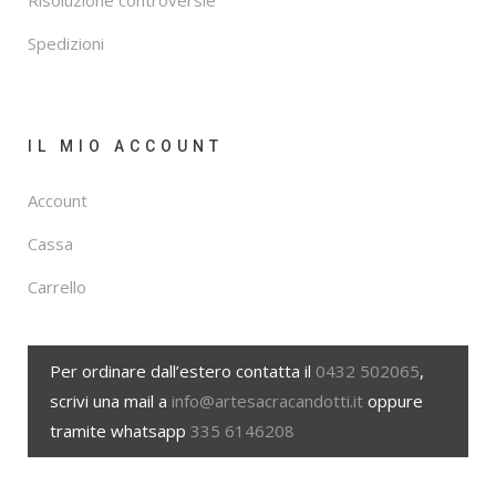
Risoluzione controversie
Spedizioni
IL MIO ACCOUNT
Account
Cassa
Carrello
Per ordinare dall’estero contatta il
0432 502065
,
scrivi una mail a
info@artesacracandotti.it
oppure
tramite whatsapp
335 6146208