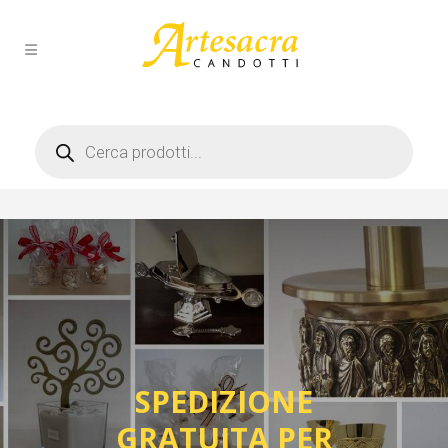
Products
search
SPEDIZIONE
GRATUITA PER