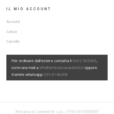
IL MIO ACCOUNT
Account
Cassa
Carrello
Per ordinare dall’estero contatta il
0432 502065
,
scrivi una mail a
info@artesacracandotti.it
oppure
tramite whatsapp
335 6146208
Artesacra di Candotti M. s.a.s. | P.IVA 01410930307