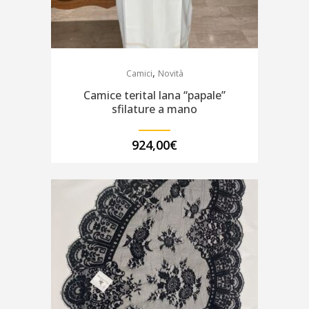
,
Camici
Novità
Camice terital lana “papale”
sfilature a mano
924,00
€