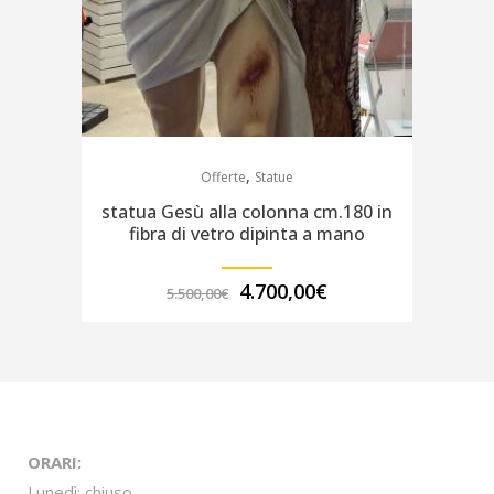
,
Offerte
Statue
statua Gesù alla colonna cm.180 in
fibra di vetro dipinta a mano
Il
Il
4.700,00
€
5.500,00
€
prezzo
prezzo
originale
attuale
era:
è:
5.500,00€.
4.700,00€.
ORARI:
Lunedì: chiuso