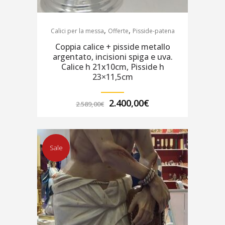
,
,
Calici per la messa
Offerte
Pisside-patena
Coppia calice + pisside metallo
argentato, incisioni spiga e uva.
Calice h 21x10cm, Pisside h
23×11,5cm
Il
Il
2.400,00
€
2.589,00
€
prezzo
prezzo
originale
attuale
era:
è:
2.589,00€.
2.400,00€.
Sale