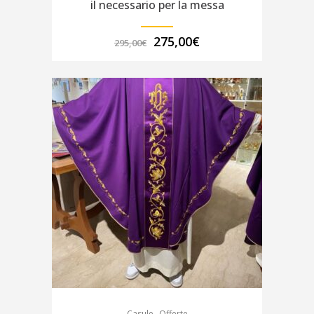
il necessario per la messa
Il
Il
275,00
€
295,00
€
prezzo
prezzo
originale
attuale
era:
è:
295,00€.
275,00€.
,
Casule
Offerte