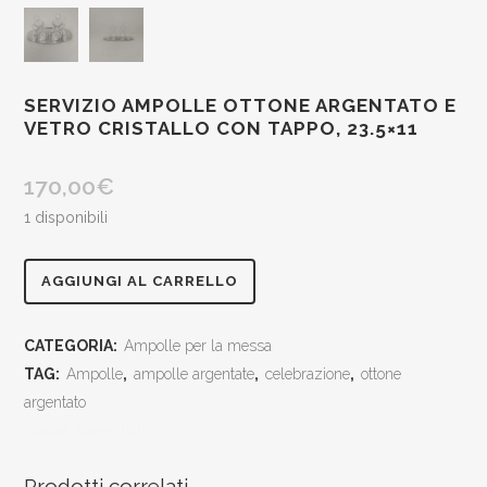
SERVIZIO AMPOLLE OTTONE ARGENTATO E
VETRO CRISTALLO CON TAPPO, 23.5×11
170,00
€
1 disponibili
Servizio
AGGIUNGI AL CARRELLO
ampolle
CATEGORIA:
Ampolle per la messa
ottone
TAG:
Ampolle
,
ampolle argentate
,
celebrazione
,
ottone
argentato
argentato
[social_share_list]
e
vetro
Prodotti correlati