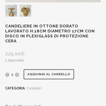
CANDELIERE IN OTTONE DORATO
LAVORATO H.18CM DIAMETRO 17CM CON
DISCO IN PLEXIGLASS DI PROTEZIONE
CERA
225,00
€
2 disponibili
Candeliere
AGGIUNGI AL CARRELLO
in
CATEGORIA:
Candelieri
ottone
[social_share_list]
dorato