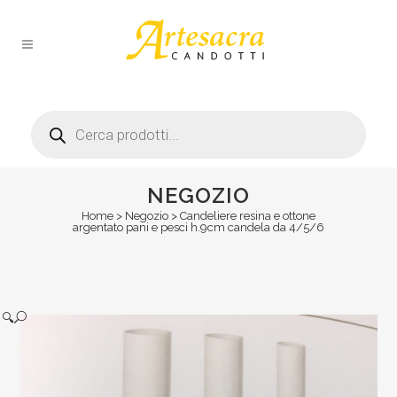
Products
search
NEGOZIO
Home
>
Negozio
>
Candeliere resina e ottone
argentato pani e pesci h.9cm candela da 4/5/6
🔍