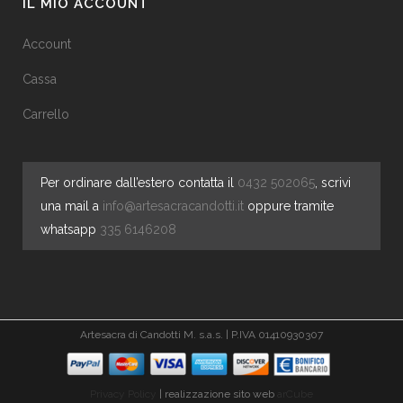
IL MIO ACCOUNT
Account
Cassa
Carrello
Per ordinare dall’estero contatta il
0432 502065
, scrivi
una mail a
info@artesacracandotti.it
oppure tramite
whatsapp
335 6146208
Artesacra di Candotti M. s.a.s. | P.IVA 01410930307
Privacy Policy
| realizzazione sito web
arCube