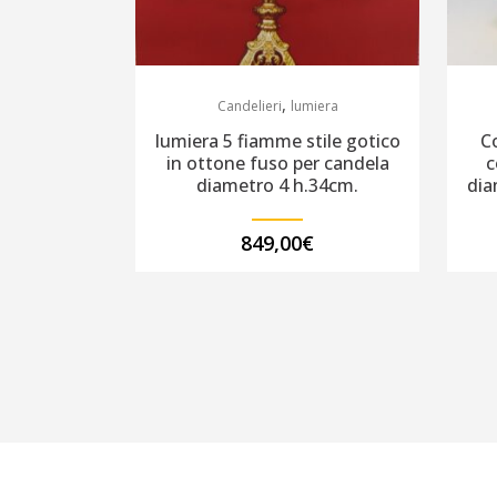
,
Candelieri
lumiera
lumiera 5 fiamme stile gotico
Co
in ottone fuso per candela
c
diametro 4 h.34cm.
dia
849,00
€