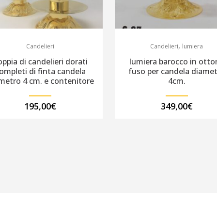
,
Candelieri
Candelieri
lumiera
ppia di candelieri dorati
lumiera barocco in otto
ompleti di finta candela
fuso per candela diame
metro 4 cm. e contenitore
4cm.
195,00
€
349,00
€