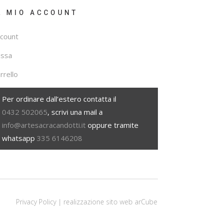
L MIO ACCOUNT
count
assa
rrello
Per ordinare dall’estero contatta il
0432 502065
, scrivi una mail a
info@artesacracandotti.it
oppure tramite
whatsapp
335 6146208
Privacy Policy
| realizzazione sito web
arCube