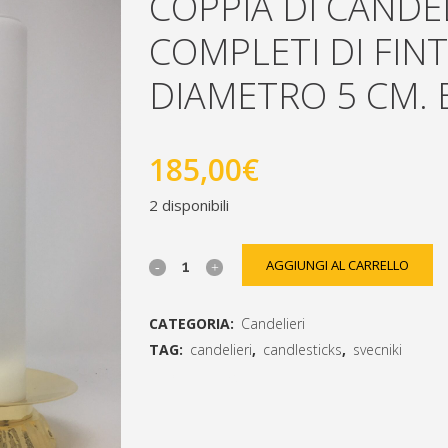
COPPIA DI CANDE
COMPLETI DI FIN
DIAMETRO 5 CM. 
185,00
€
2 disponibili
Coppia
AGGIUNGI AL CARRELLO
di
CATEGORIA:
Candelieri
candelieri
TAG:
candelieri
,
candlesticks
,
svecniki
dorati
[social_share_list]
completi