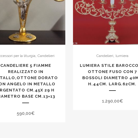
,
,
cessori per la liturgia
Candelieri
Candelieri
lumiera
CANDELIERE 5 FIAMME
LUMIERA STILE BAROCCO
REALIZZATO IN
OTTONE FUSO CON 7
TALLO,OTTONE DORATO
BOSSOLI DIAMETRO 40
ON ANGELO IN METALLO
H.44CM. LARG.62CM.
RGENTATO CM.45X 29 H
IAMETRO BASE CM.13×13
1.290,00
€
590,00
€