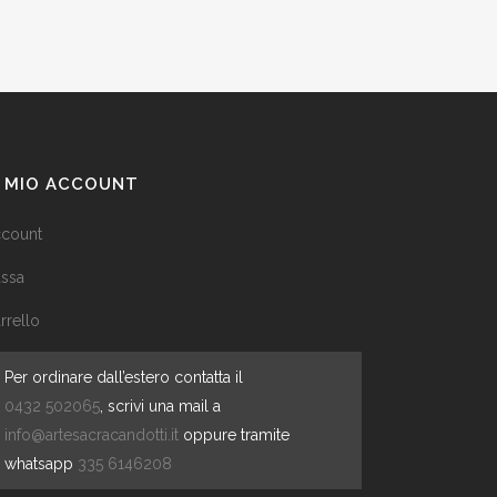
L MIO ACCOUNT
count
ssa
rrello
Per ordinare dall’estero contatta il
0432 502065
, scrivi una mail a
info@artesacracandotti.it
oppure tramite
whatsapp
335 6146208