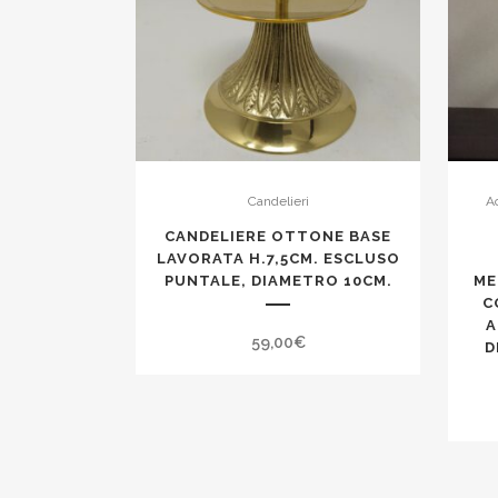
Candelieri
Ac
CANDELIERE OTTONE BASE
LAVORATA H.7,5CM. ESCLUSO
PUNTALE, DIAMETRO 10CM.
ME
C
A
59,00
€
D