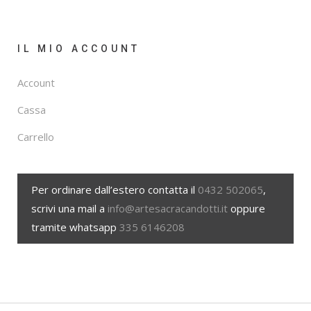
IL MIO ACCOUNT
Account
Cassa
Carrello
Per ordinare dall’estero contatta il
0432 502065
,
scrivi una mail a
info@artesacracandotti.it
oppure
tramite whatsapp
335 6146208