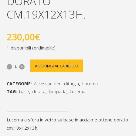
DORATO
CM.19X12X13H.
230,00
€
1 disponibili (ordinabile)
Lucerna
AGGIUNGI AL CARRELLO
a
CATEGORIE:
Accessori per la liturgia
,
Lucerna
sfera
TAG:
base
,
dorata
,
lampada
,
Lucerna
in
[social_share_list]
vetro
Lucerna a sfera in vetro su base in acciaio e ottone dorato
su
cm.19x12x13h.
base