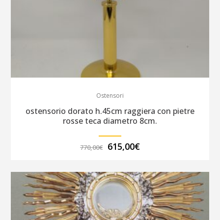
Ostensori
ostensorio dorato h.45cm raggiera con pietre
rosse teca diametro 8cm.
Il
Il
615,00
€
770,00
€
prezzo
prezzo
originale
attuale
era:
è:
770,00€.
615,00€.