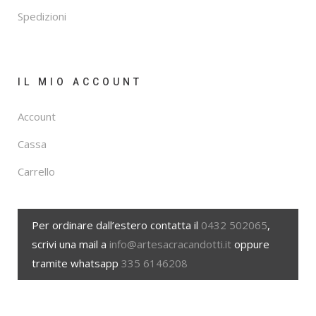
Spedizioni
IL MIO ACCOUNT
Account
Cassa
Carrello
Per ordinare dall’estero contatta il
0432 502065
,
scrivi una mail a
info@artesacracandotti.it
oppure
tramite whatsapp
335 6146208