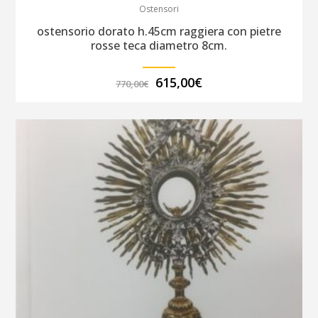
Ostensori
ostensorio dorato h.45cm raggiera con pietre
rosse teca diametro 8cm.
Il
Il
615,00
€
770,00
€
prezzo
prezzo
originale
attuale
era:
è:
770,00€.
615,00€.