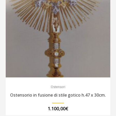
quantity
Ostensori
Ostensorio in fusione di stile gotico h.47 x 30cm.
1.100,00
€