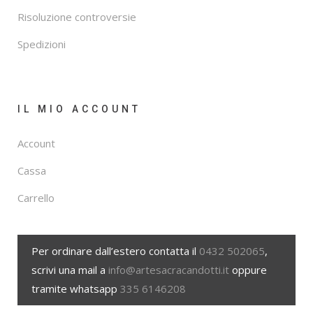
Risoluzione controversie
Spedizioni
IL MIO ACCOUNT
Account
Cassa
Carrello
Per ordinare dall’estero contatta il
0432 502065
,
scrivi una mail a
info@artesacracandotti.it
oppure
tramite whatsapp
335 6146208