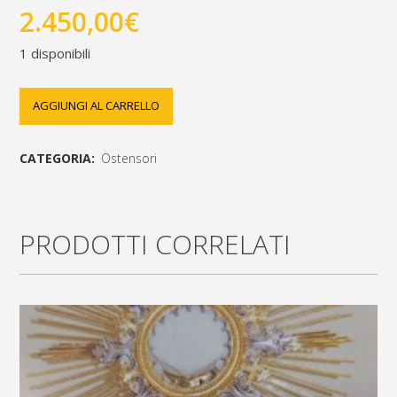
2.450,00
€
1 disponibili
ostensorio
AGGIUNGI AL CARRELLO
in
CATEGORIA:
Ostensori
fusione
[social_share_list]
con
PRODOTTI CORRELATI
foglie
h.82cm.
teca
diametro
10cm.