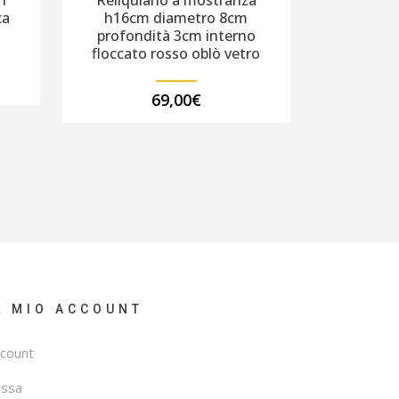
n
Reliquiario a mostranza
ca
h16cm diametro 8cm
profondità 3cm interno
floccato rosso oblò vetro
69,00
€
L MIO ACCOUNT
count
assa