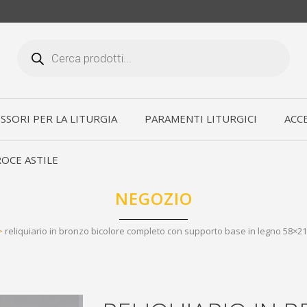
Products
search
SSORI PER LA LITURGIA
PARAMENTI LITURGICI
ACCE
OCE ASTILE
NEGOZIO
>
reliquiario in bronzo bicolore completo con supporto base in legno 58×2