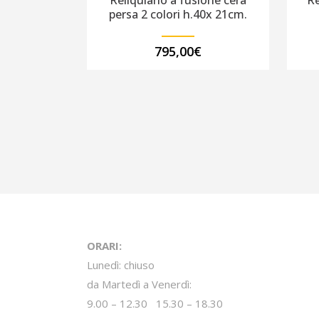
Reliquiario a fusione cera
Re
persa 2 colori h.40x 21cm.
795,00
€
ORARI:
Lunedì: chiuso
da Martedì a Venerdì:
9.00 – 12.30 15.30 – 18.30