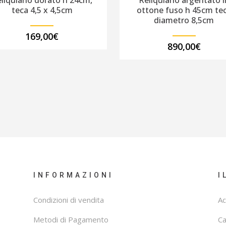
liquiario dorato h 24cm,
Reliquiario argentato i
teca 4,5 x 4,5cm
ottone fuso h 45cm te
diametro 8,5cm
169,00
€
890,00
€
INFORMAZIONI
I
Condizioni di vendita
Ac
Metodi di Pagamento
C