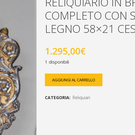
RELIQUIARIO IN 
COMPLETO CON S
LEGNO 58×21 CE
1.295,00
€
1 disponibili
reliquiario
AGGIUNGI AL CARRELLO
in
CATEGORIA:
Reliquiari
bronzo
[social_share_list]
bicolore
completo