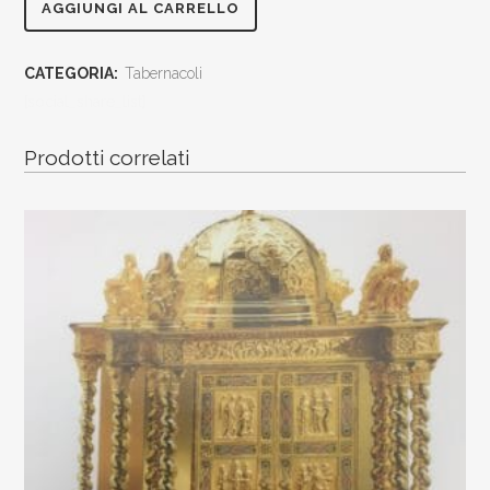
tabernacolo
AGGIUNGI AL CARRELLO
da
CATEGORIA:
Tabernacoli
incasso
[social_share_list]
con
Prodotti correlati
smalti
rossi
raggiera
61x74
cassa
21x21x20
quantity