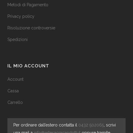
Metodi di Pagamento
Privacy policy
Risoluzione controversie
Spedizioni
IL MIO ACCOUNT
Account
Cassa
Carrello
Per ordinare dall’estero contatta il
0432 502065
, scrivi
una mail a
info@artesacracandotti.it
oppure tramite