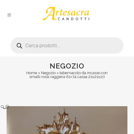
Products
search
NEGOZIO
Home
>
Negozio
>
tabernacolo da incasso con
smalti rossi raggiera 61×74 cassa 21x21x20
🔍