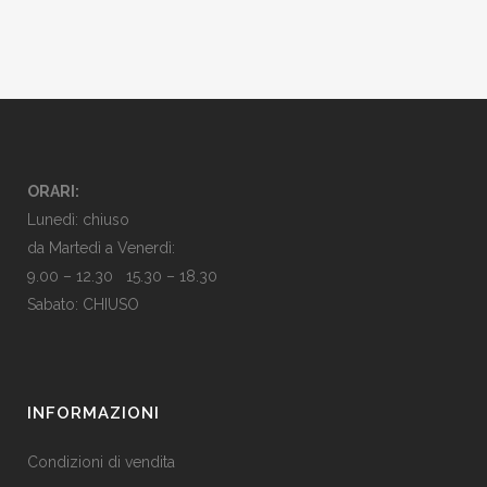
ORARI:
Lunedì: chiuso
da Martedì a Venerdì:
9.00 – 12.30 15.30 – 18.30
Sabato: CHIUSO
INFORMAZIONI
Condizioni di vendita