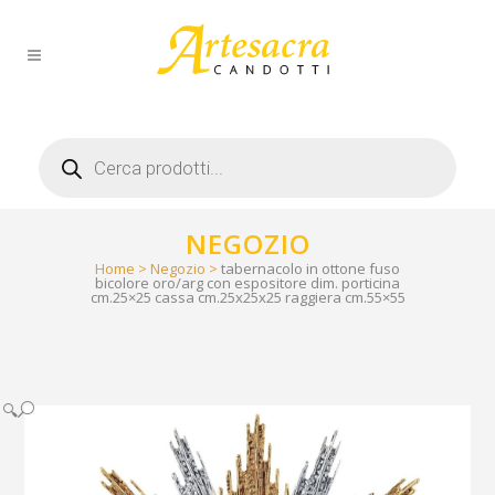
Products
search
NEGOZIO
Home
>
Negozio
>
tabernacolo in ottone fuso
bicolore oro/arg con espositore dim. porticina
cm.25×25 cassa cm.25x25x25 raggiera cm.55×55
🔍