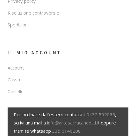
Privacy policy
Risoluzione controversie
Spedizioni
IL MIO ACCOUNT
Account
Cassa
Carrello
Per ordinare dall’estero contatta il
0432 502065
,
scrivi una mail a
info@artesacracandotti.it
oppure
tramite whatsapp
335 6146208