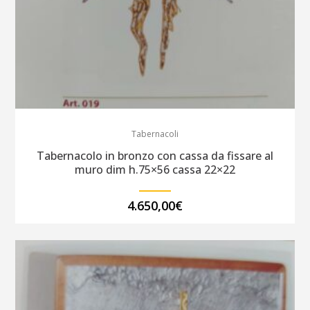
raggiera
cm.55x55
quantity
Tabernacoli
Tabernacolo in bronzo con cassa da fissare al
muro dim h.75×56 cassa 22×22
4.650,00
€