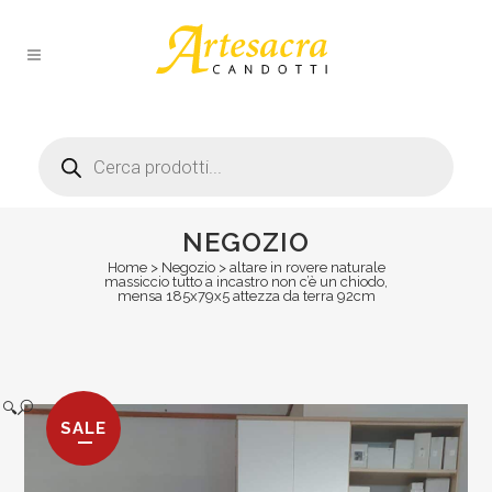
Products
search
NEGOZIO
Home
>
Negozio
>
altare in rovere naturale
massiccio tutto a incastro non c’è un chiodo,
mensa 185x79x5 attezza da terra 92cm
🔍
SALE