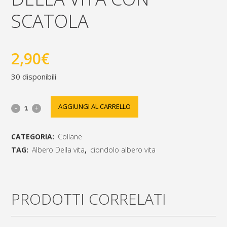
SCATOLA
2,90
€
30 disponibili
Catenina
AGGIUNGI AL CARRELLO
in
CATEGORIA:
Collane
acciaio
TAG:
Albero Della vita
,
ciondolo albero vita
inox
[social_share_list]
simbolo
PRODOTTI CORRELATI
albero
della