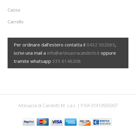
Cassa
Carrello
Per ordinare dall’estero contatta il
0432 502065
,
scrivi una mail a
info@artesacracandotti.it
oppure
tramite whatsapp
335 6146208
Artesacra di Candotti M. s.a.s. | P.IVA 01410930307