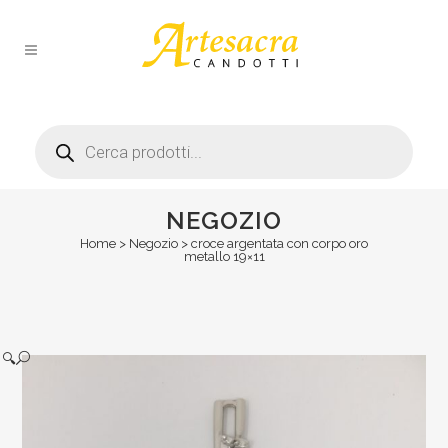
Products
search
NEGOZIO
Home
>
Negozio
>
croce argentata con corpo oro
metallo 19×11
🔍