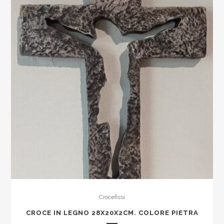
quantity
Crocefissi
CROCE IN LEGNO 28X20X2CM. COLORE PIETRA