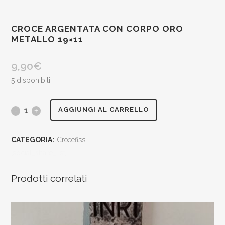
CROCE ARGENTATA CON CORPO ORO
METALLO 19×11
9,90
€
5 disponibili
croce
AGGIUNGI AL CARRELLO
argentata
CATEGORIA:
Crocefissi
con
[social_share_list]
corpo
Prodotti correlati
oro
metallo
19x11