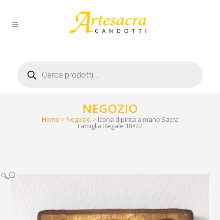
Products
search
NEGOZIO
Home
>
Negozio
>
Icona dipinta a mano Sacra
Famiglia Regale 18×22
🔍