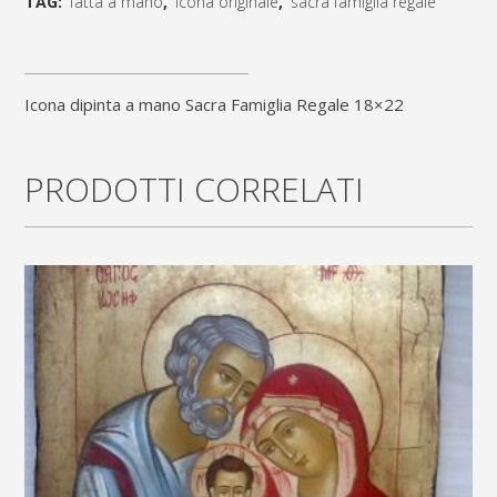
TAG:
fatta a mano
,
icona originale
,
sacra famiglia regale
mano
[social_share_list]
Sacra
Icona dipinta a mano Sacra Famiglia Regale 18×22
Famiglia
Regale
PRODOTTI CORRELATI
18x22
quantity