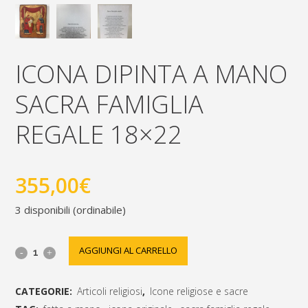
ICONA DIPINTA A MANO
SACRA FAMIGLIA
REGALE 18×22
355,00
€
3 disponibili (ordinabile)
Icona
AGGIUNGI AL CARRELLO
dipinta
CATEGORIE:
Articoli religiosi
,
Icone religiose e sacre
a