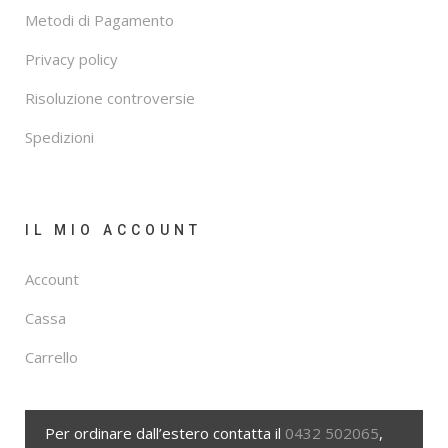
Metodi di Pagamento
Privacy policy
Risoluzione controversie
Spedizioni
IL MIO ACCOUNT
Account
Cassa
Carrello
Per ordinare dall’estero contatta il
0432 502065
,