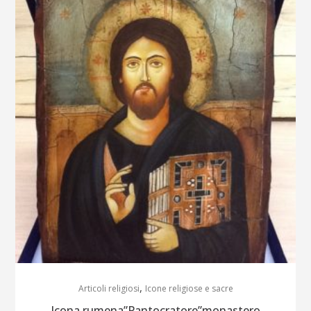
,
Articoli religiosi
Icone religiose e sacre
Icona rumena”Pantocratore”monastero