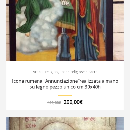
,
Articoli religiosi
Icone religiose e sacre
Icona rumena “Annunciazione”realizzata a mano
su legno pezzo unico cm.30x40h
Il
Il
299,00
€
490,00
€
prezzo
prezzo
originale
attuale
era:
è:
490,00€.
299,00€.