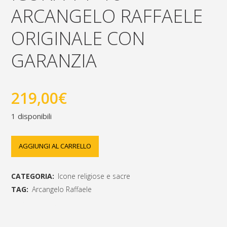
ARCANGELO RAFFAELE
ORIGINALE CON
GARANZIA
219,00
€
1 disponibili
icona
AGGIUNGI AL CARRELLO
14x18
CATEGORIA:
Icone religiose e sacre
Arcangelo
TAG:
Arcangelo Raffaele
Raffaele
[social_share_list]
originale