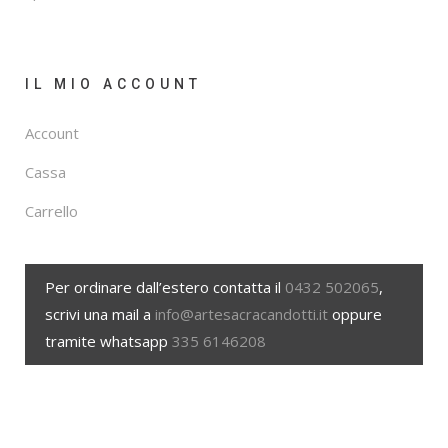
IL MIO ACCOUNT
Account
Cassa
Carrello
Per ordinare dall’estero contatta il
0432 502065
,
scrivi una mail a
info@artesacracandotti.it
oppure
tramite whatsapp
335 6146208