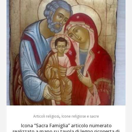
,
Articoli religiosi
Icone religiose e sacre
Icona “Sacra Famiglia” articolo numerato
realizzato a mano su tavola di legno ricoperta di