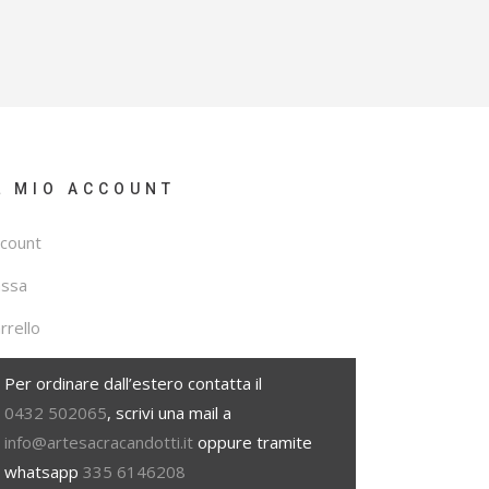
L MIO ACCOUNT
count
assa
rrello
Per ordinare dall’estero contatta il
0432 502065
, scrivi una mail a
info@artesacracandotti.it
oppure tramite
whatsapp
335 6146208