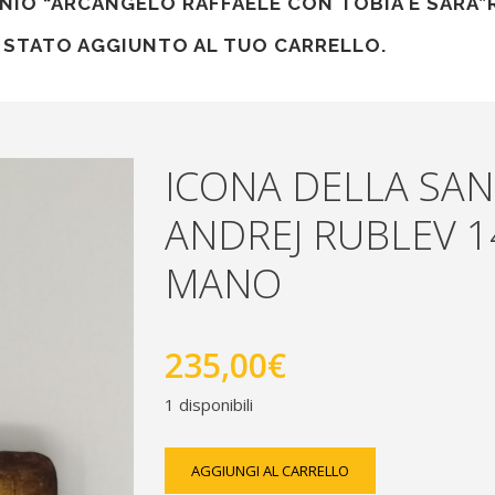
NIO “ARCANGELO RAFFAELE CON TOBIA E SARA”
 STATO AGGIUNTO AL TUO CARRELLO.
ICONA DELLA SANT
ANDREJ RUBLEV 1
MANO
235,00
€
1 disponibili
icona
AGGIUNGI AL CARRELLO