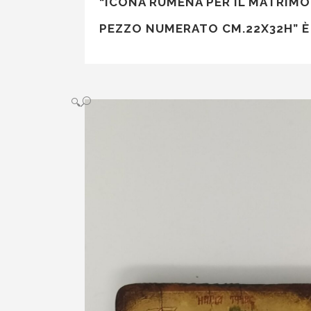
“ICONA RUMENA PER IL MATRIMO
PEZZO NUMERATO CM.22X32H” È
🔍