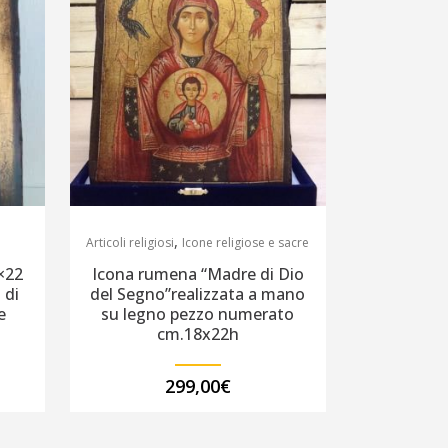
,
Articoli religiosi
Icone religiose e sacre
×22
Icona rumena “Madre di Dio
 di
del Segno”realizzata a mano
e
su legno pezzo numerato
cm.18x22h
299,00
€