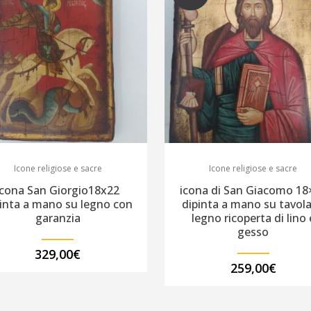
Icone religiose e sacre
Icone religiose e sacre
icona San Giorgio18x22
icona di San Giacomo 18
inta a mano su legno con
dipinta a mano su tavola
garanzia
legno ricoperta di lino 
gesso
329,00
€
259,00
€