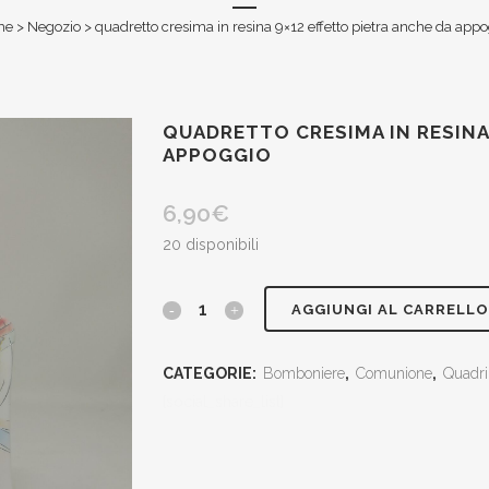
me
>
Negozio
>
quadretto cresima in resina 9×12 effetto pietra anche da app
QUADRETTO CRESIMA IN RESINA
APPOGGIO
6,90
€
20 disponibili
quadretto
AGGIUNGI AL CARRELLO
cresima
CATEGORIE:
Bomboniere
,
Comunione
,
Quadri 
in
[social_share_list]
resina
9x12