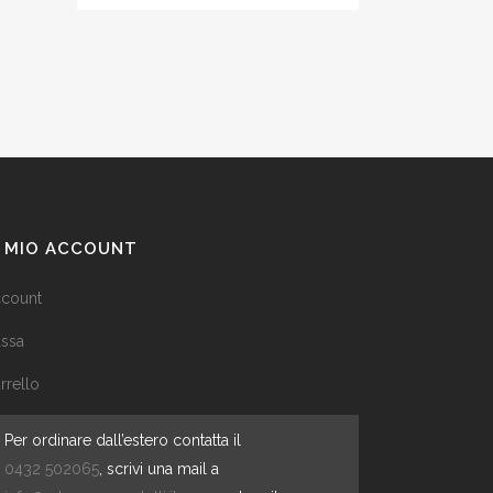
L MIO ACCOUNT
count
ssa
rrello
Per ordinare dall’estero contatta il
0432 502065
, scrivi una mail a