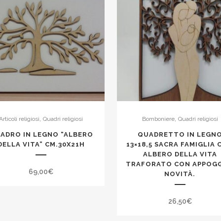
,
,
Articoli religiosi
Quadri religiosi
Bomboniere
Quadri religiosi
ADRO IN LEGNO “ALBERO
QUADRETTO IN LEGN
DELLA VITA” CM.30X21H
13×18,5 SACRA FAMIGLIA
ALBERO DELLA VITA
TRAFORATO CON APPOGG
69,00
€
NOVITÀ.
26,50
€