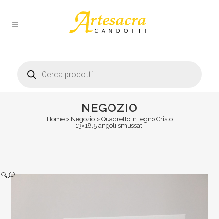
Products
search
NEGOZIO
Home
>
Negozio
>
Quadretto in legno Cristo
13×18,5 angoli smussati
🔍