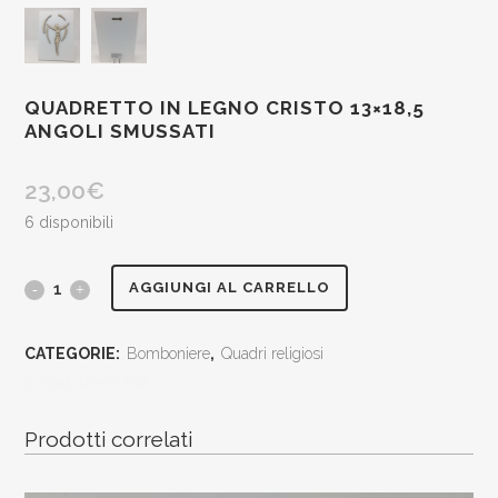
QUADRETTO IN LEGNO CRISTO 13×18,5
ANGOLI SMUSSATI
23,00
€
6 disponibili
Quadretto
AGGIUNGI AL CARRELLO
in
CATEGORIE:
Bomboniere
,
Quadri religiosi
legno
[social_share_list]
Cristo
Prodotti correlati
13x18,5
angoli