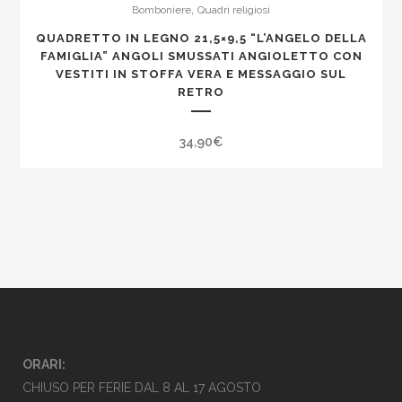
,
Bomboniere
Quadri religiosi
QUADRETTO IN LEGNO 21,5×9,5 “L’ANGELO DELLA
FAMIGLIA” ANGOLI SMUSSATI ANGIOLETTO CON
VESTITI IN STOFFA VERA E MESSAGGIO SUL
RETRO
34,90
€
ORARI:
CHIUSO PER FERIE DAL 8 AL 17 AGOSTO