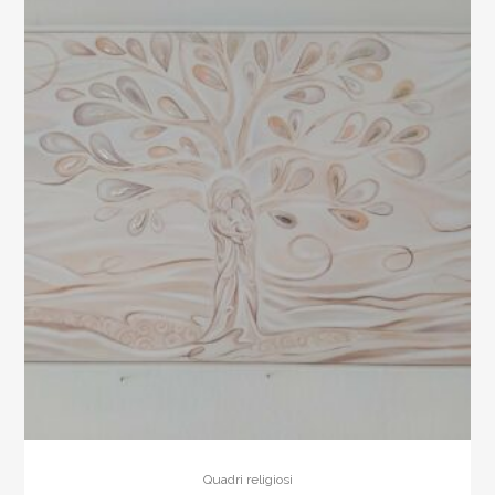
smussati
quantity
Quadri religiosi