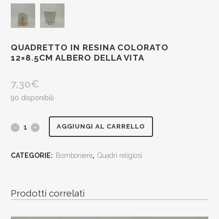
QUADRETTO IN RESINA COLORATO
12×8.5CM ALBERO DELLA VITA
7,30
€
90 disponibili
quadretto
AGGIUNGI AL CARRELLO
in
CATEGORIE:
Bomboniere
,
Quadri religiosi
resina
[social_share_list]
colorato
Prodotti correlati
12x8.5cm
albero