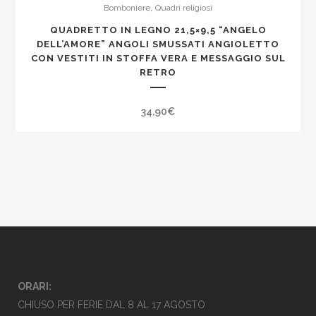
,
Bomboniere
Quadri religiosi
QUADRETTO IN LEGNO 21,5×9,5 “ANGELO
DELL’AMORE” ANGOLI SMUSSATI ANGIOLETTO
CON VESTITI IN STOFFA VERA E MESSAGGIO SUL
RETRO
34,90
€
ORARI:
CHIUSO PER FERIE DAL 8 AL 17 AGOSTO