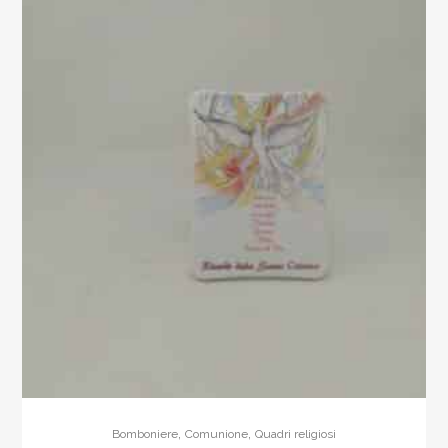
della
vita
quantity
,
,
Bomboniere
Comunione
Quadri religiosi