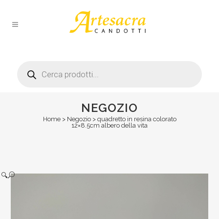
Products
search
NEGOZIO
Home
>
Negozio
>
quadretto in resina colorato
12×8.5cm albero della vita
🔍