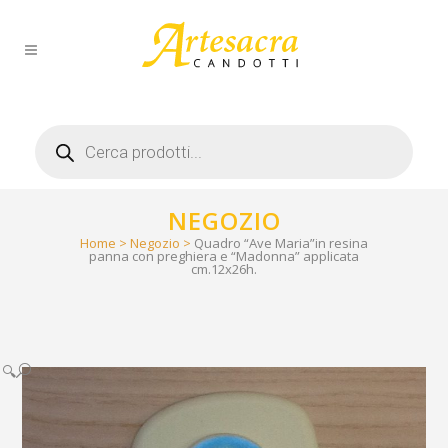
Products
search
NEGOZIO
Home
>
Negozio
>
Quadro “Ave Maria”in resina
panna con preghiera e “Madonna” applicata
cm.12x26h.
🔍