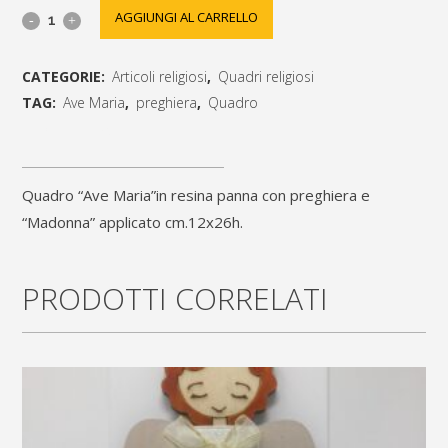
Quadro
AGGIUNGI AL CARRELLO
"Ave
CATEGORIE:
Articoli religiosi
,
Quadri religiosi
Maria"in
TAG:
Ave Maria
,
preghiera
,
Quadro
resina
[social_share_list]
panna
Quadro “Ave Maria”in resina panna con preghiera e
con
“Madonna” applicato cm.12x26h.
preghiera
e
PRODOTTI CORRELATI
"Madonna"
applicata
cm.12x26h.
quantity