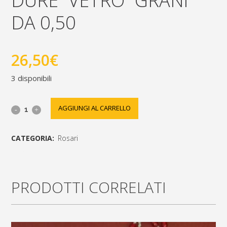
DURE “VETRO” GRANI
DA 0,50
26,50
€
3 disponibili
Rosario
AGGIUNGI AL CARRELLO
in
CATEGORIA:
Rosari
pietre
[social_share_list]
dure
PRODOTTI CORRELATI
"vetro"
grani
da