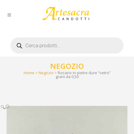
Products
search
NEGOZIO
Home
>
Negozio
>
Rosario in pietre dure “vetro”
grani da 0,50
🔍