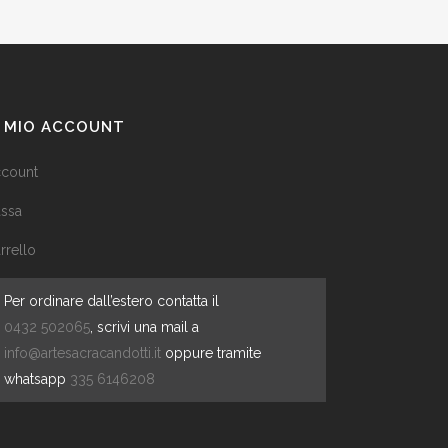
L MIO ACCOUNT
count
ssa
rrello
Per ordinare dall’estero contatta il
0432 502065
, scrivi una mail a
info@artesacracandotti.it
oppure tramite
whatsapp
335 6146208