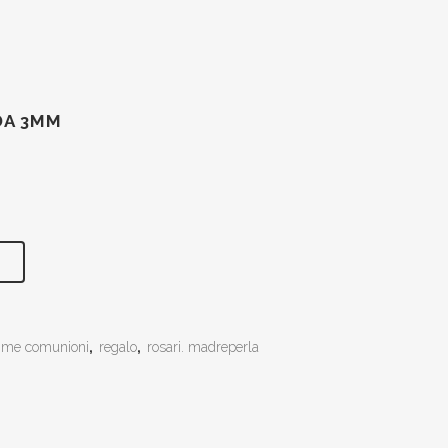
DA 3MM
ime comunioni
,
regalo
,
rosari. madreperla