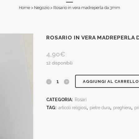
Home
>
Negozio
>
Rosario in vera madreperla da 3mm
ROSARIO IN VERA MADREPERLA 
4,90
€
12 disponibili
Rosario
AGGIUNGI AL CARRELLO
in
CATEGORIA:
Rosari
vera
TAG:
articoli religiosi
,
pietre dura
,
preghiera
,
pr
madreperla
[social_share_list]
da
3mm