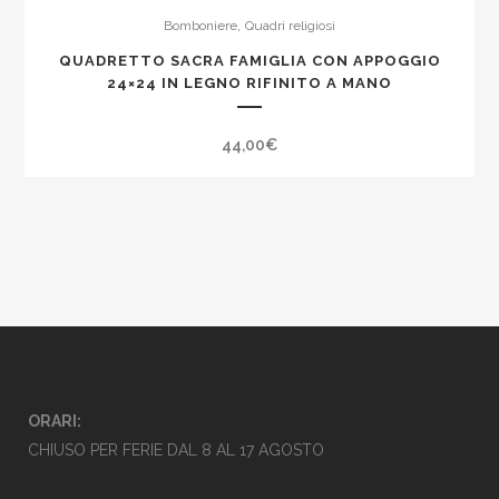
,
Bomboniere
Quadri religiosi
QUADRETTO SACRA FAMIGLIA CON APPOGGIO
24×24 IN LEGNO RIFINITO A MANO
44,00
€
ORARI:
CHIUSO PER FERIE DAL 8 AL 17 AGOSTO