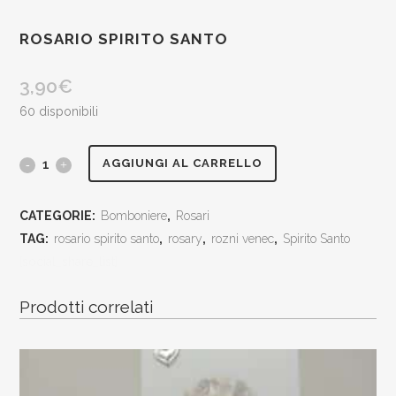
ROSARIO SPIRITO SANTO
3,90
€
60 disponibili
rosario
AGGIUNGI AL CARRELLO
Spirito
CATEGORIE:
Bomboniere
,
Rosari
Santo
TAG:
rosario spirito santo
,
rosary
,
rozni venec
,
Spirito Santo
quantity
[social_share_list]
Prodotti correlati