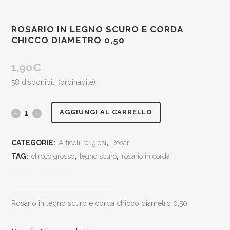
ROSARIO IN LEGNO SCURO E CORDA
CHICCO DIAMETRO 0,50
1,90
€
58 disponibili (ordinabile)
rosario
AGGIUNGI AL CARRELLO
in
CATEGORIE:
Articoli religiosi
,
Rosari
legno
TAG:
chicco grosso
,
legno scuro
,
rosario in corda
scuro
[social_share_list]
e
rosario in legno scuro e corda chicco diametro 0,50
corda
chicco