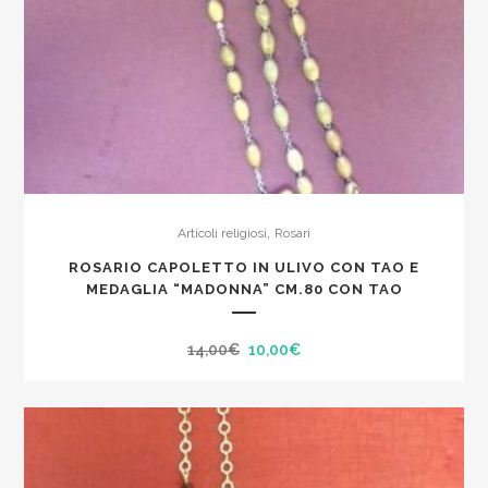
,
Articoli religiosi
Rosari
ROSARIO CAPOLETTO IN ULIVO CON TAO E
MEDAGLIA “MADONNA” CM.80 CON TAO
Il
Il
14,00
€
10,00
€
prezzo
prezzo
originale
attuale
era:
è:
14,00€.
10,00€.