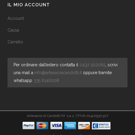
IL MIO ACCOUNT
Account
Cassa
Carrello
Per ordinare dall’estero contatta il
0432 502065
, scrivi
una mail a
info@artesacracandotti.it
oppure tramite
whatsapp
335 6146208
Artesacra di Candotti M. s.a.s. | P.IVA 01410930307