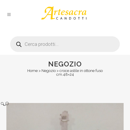
Products
search
NEGOZIO
Home
>
Negozio
>
croce astile in ottone fuso
cm.48×24
🔍