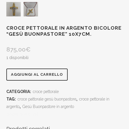
CROCE PETTORALE IN ARGENTO BICOLORE
“GESÙ BUONPASTORE” 10X7CM.
875,00
€
1 disponibili
croce
AGGIUNGI AL CARRELLO
pettorale
CATEGORIA:
croce pettorale
in
TAG:
croce pattorale gesù buonpastore
,
croce pettorale in
argento
argento
,
Gesù Buonpastore in argento
[social_share_list]
bicolore
"Gesù
Prodotti correlati