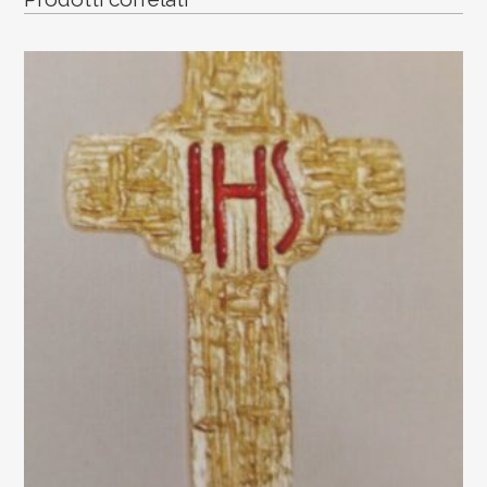
Buonpastore"
10x7cm.
quantity