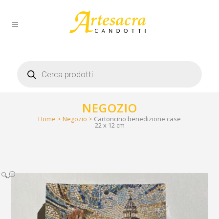
Products
search
NEGOZIO
Home
>
Negozio
>
Cartoncino benedizione case
22 x 12 cm
🔍