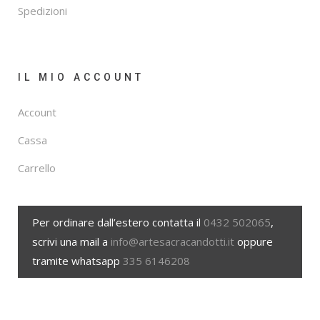
Spedizioni
IL MIO ACCOUNT
Account
Cassa
Carrello
Per ordinare dall’estero contatta il
0432 502065
,
scrivi una mail a
info@artesacracandotti.it
oppure
tramite whatsapp
335 6146208