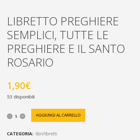
LIBRETTO PREGHIERE
SEMPLICI, TUTTE LE
PREGHIERE E IL SANTO
ROSARIO
1,90
€
53 disponibili
libretto
AGGIUNGI AL CARRELLO
preghiere
CATEGORIA:
libri/libretti
semplici,