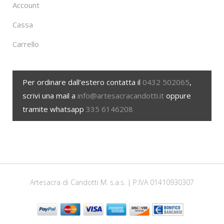
Account
Cassa
Carrello
Per ordinare dall’estero contatta il
0432 502065
,
scrivi una mail a
info@artesacracandotti.it
oppure
tramite whatsapp
335 6146208
Artesacra di Candotti M. s.a.s. | P.IVA 01410930307