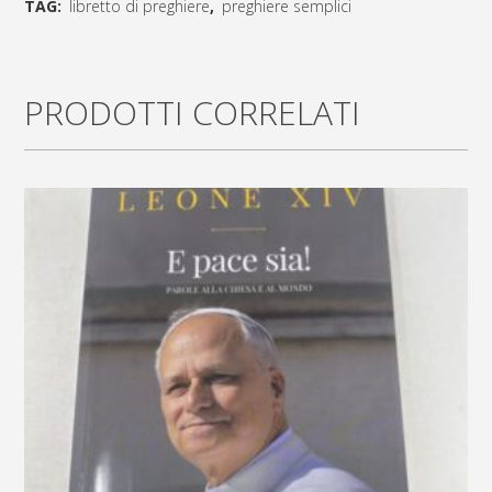
TAG:
libretto di preghiere
,
preghiere semplici
tutte
[social_share_list]
le
PRODOTTI CORRELATI
preghiere
e
il
santo
rosario
quantity