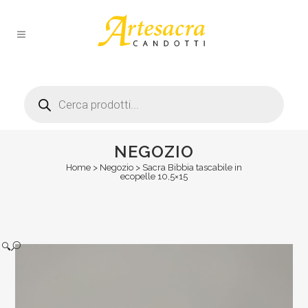
Products
search
NEGOZIO
Home
>
Negozio
>
Sacra Bibbia tascabile in
ecopelle 10,5×15
🔍