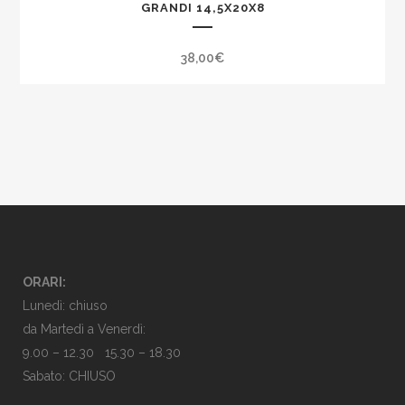
GRANDI 14,5X20X8
38,00
€
ORARI:
Lunedì: chiuso
da Martedì a Venerdì:
9.00 – 12.30 15.30 – 18.30
Sabato: CHIUSO