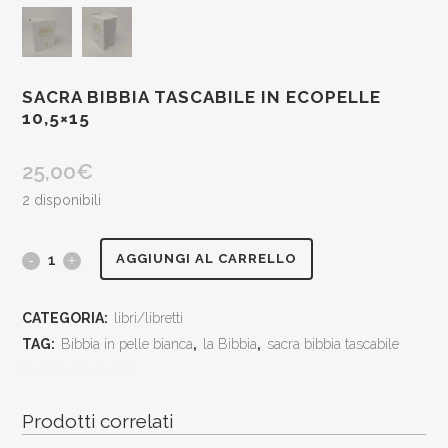
SACRA BIBBIA TASCABILE IN ECOPELLE
10,5×15
25,00
€
2 disponibili
Sacra
AGGIUNGI AL CARRELLO
Bibbia
CATEGORIA:
libri/libretti
tascabile
TAG:
Bibbia in pelle bianca
,
la Bibbia
,
sacra bibbia tascabile
in
[social_share_list]
ecopelle
Prodotti correlati
10,5x15