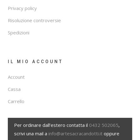
Privacy policy
Risoluzione controversie
Spedizioni
IL MIO ACCOUNT
Account
Cassa
Carrello
Per ordinare dall’estero contatta il
0432 502065
,
scrivi una mail a
info@artesacracandotti.it
oppure