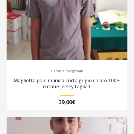
blu
TG.
dalla
37
alla
50
Camicie clergyman
quantity
Maglietta polo manica corta grigio chiaro 100%
cotone jersey taglia L
39,00
€