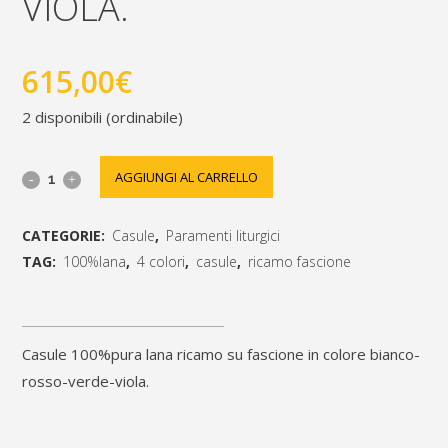
VIOLA.
615,00
€
2 disponibili (ordinabile)
casula
AGGIUNGI AL CARRELLO
100%pura
CATEGORIE:
Casule
,
Paramenti liturgici
lana
TAG:
100%lana
,
4 colori
,
casule
,
ricamo fascione
ricamo
[social_share_list]
su
casule 100%pura lana ricamo su fascione in colore bianco-
fascione
rosso-verde-viola.
in
colore