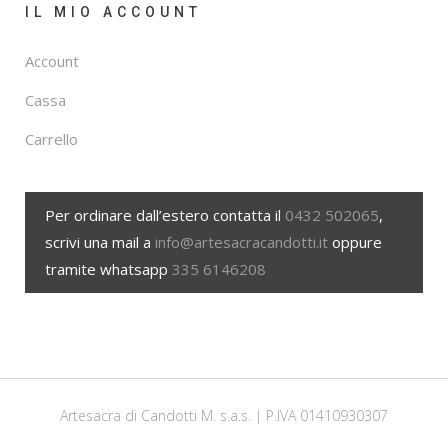
IL MIO ACCOUNT
Account
Cassa
Carrello
Per ordinare dall’estero contatta il
0432 502065
,
scrivi una mail a
info@artesacracandotti.it
oppure
tramite whatsapp
335 6146208
Artesacra di Candotti M. s.a.s. | P.IVA 01410930307