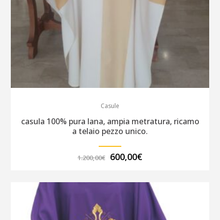
Casule
casula 100% pura lana, ampia metratura, ricamo
a telaio pezzo unico.
Il
Il
600,00
€
1.200,00
€
prezzo
prezzo
originale
attuale
era:
è:
1.200,00€.
600,00€.