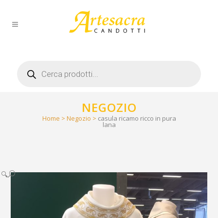
Products
search
NEGOZIO
Home
>
Negozio
>
casula ricamo ricco in pura
lana
🔍