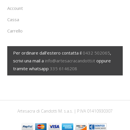
Account
Cassa
Carrello
Per ordinare dall’estero contatta il
0432 502065
,
scrivi una mail a
info@artesacracandotti.it
oppure
tramite whatsapp
335 6146208
Artesacra di Candotti M. s.a.s. | P.IVA 01410930307