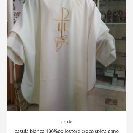
Casule
casula bianca 100%poliestere croce spiga pane