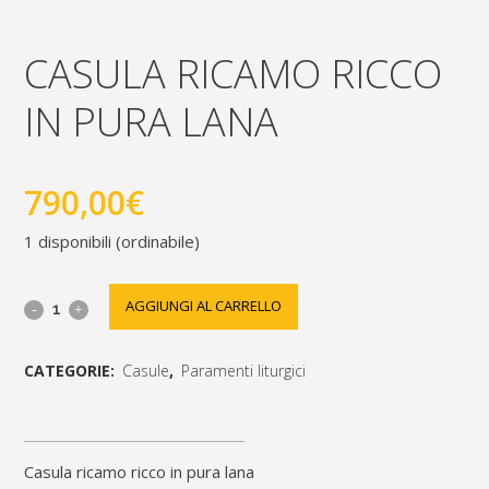
CASULA RICAMO RICCO
IN PURA LANA
790,00
€
1 disponibili (ordinabile)
casula
AGGIUNGI AL CARRELLO
ricamo
CATEGORIE:
Casule
,
Paramenti liturgici
ricco
[social_share_list]
in
pura
casula ricamo ricco in pura lana