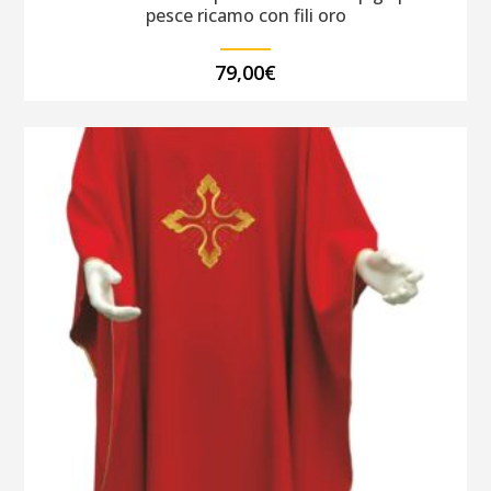
pesce ricamo con fili oro
79,00
€