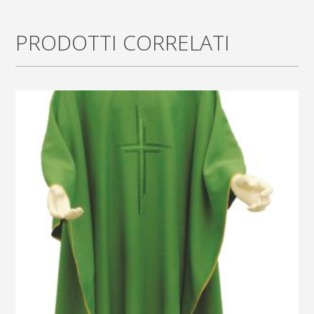
lana
PRODOTTI CORRELATI
quantity