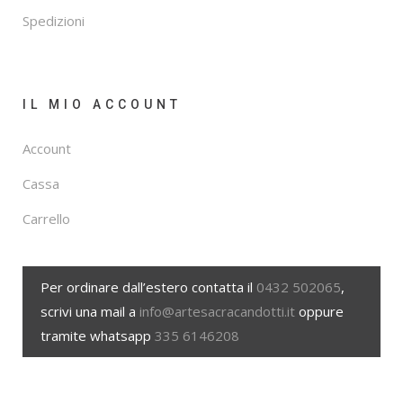
Spedizioni
IL MIO ACCOUNT
Account
Cassa
Carrello
Per ordinare dall’estero contatta il
0432 502065
,
scrivi una mail a
info@artesacracandotti.it
oppure
tramite whatsapp
335 6146208