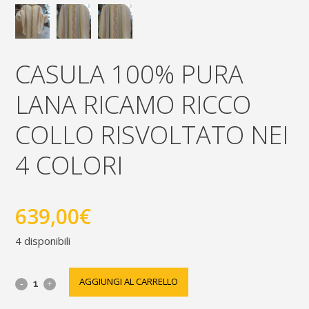
CASULA 100% PURA
LANA RICAMO RICCO
COLLO RISVOLTATO NEI
4 COLORI
639,00
€
4 disponibili
Casula
AGGIUNGI AL CARRELLO
100%