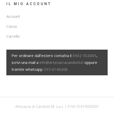
IL MIO ACCOUNT
Account
Cassa
Carrello
Per ordinare dall’estero contatta il
0432 502065
,
scrivi una mail a
info@artesacracandotti.it
oppure
tramite whatsapp
335 6146208
Artesacra di Candotti M. s.a.s. | P.IVA 01410930307