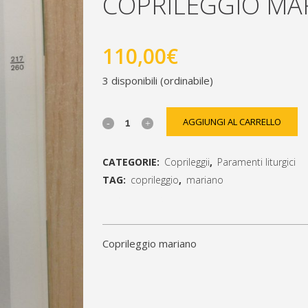
COPRILEGGIO MA
110,00
€
3 disponibili (ordinabile)
coprileggio
AGGIUNGI AL CARRELLO
mariano
CATEGORIE:
Coprileggii
,
Paramenti liturgici
quantity
TAG:
coprileggio
,
mariano
[social_share_list]
coprileggio mariano