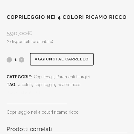
COPRILEGGIO NEI 4 COLORI RICAMO RICCO
590,00
€
2 disponibili (ordinabile)
coprileggio
AGGIUNGI AL CARRELLO
nei
CATEGORIE:
Coprileggii
,
Paramenti liturgici
4
TAG:
4 colori
,
coprileggio
,
ricamo ricco
colori
[social_share_list]
ricamo
coprileggio nei 4 colori ricamo ricco
ricco
quantity
Prodotti correlati