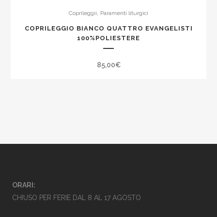
,
Coprileggii
Paramenti liturgici
COPRILEGGIO BIANCO QUATTRO EVANGELISTI
100%POLIESTERE
85,00
€
ORARI:
CHIUSO PER FERIE DAL 8 AL 17 AGOSTO