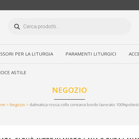
Products
search
SSORI PER LA LITURGIA
PARAMENTI LITURGICI
ACCE
OCE ASTILE
NEGOZIO
me
>
Negozio
>
dalmatica rossa collo coreana bordo lavorato 100%polies