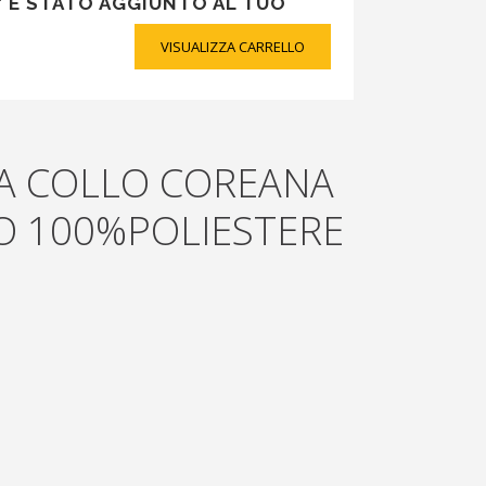
A” È STATO AGGIUNTO AL TUO
VISUALIZZA CARRELLO
A COLLO COREANA
 100%POLIESTERE