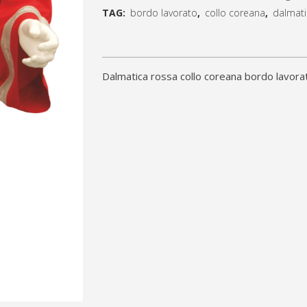
collo
TAG:
bordo lavorato
,
collo coreana
,
dalmati
coreana
[social_share_list]
bordo
dalmatica rossa collo coreana bordo lavo
lavorato
100%poliestere
quantity