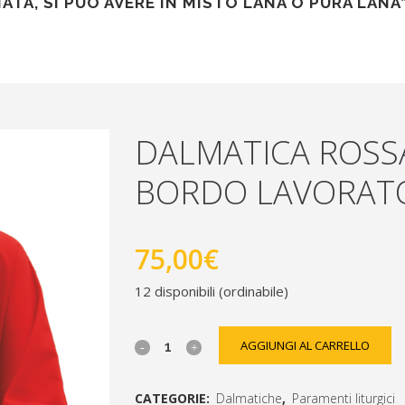
ATA, SI PUÒ AVERE IN MISTO LANA O PURA LAN
DALMATICA ROSS
BORDO LAVORATO
75,00
€
12 disponibili (ordinabile)
dalmatica
AGGIUNGI AL CARRELLO
rossa
CATEGORIE:
Dalmatiche
,
Paramenti liturgici